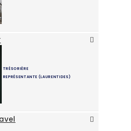
r
TRÉSORIÈRE
REPRÉSENTANTE (LAURENTIDES)
avel
)