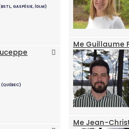
STL, GASPÉSIE, ÎDLM)
Me Guillaume F
Duceppe
 (QUÉBEC)
Me Jean-Chris