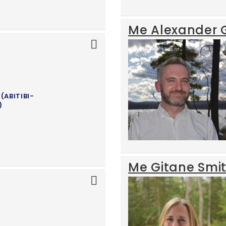
Me Alexander 
(ABITIBI-
)
Me Gitane Smi