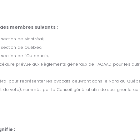
 des membres suivants :
 section de Montréal;
a section de Québec;
section de l’Outaouais;
cédure prévue aux Règlements généraux de l'AQAAD pour les autre
ral pour représenter les avocats oeuvrant dans le Nord du Québ
t de vote), nommés par le Conseil général afin de souligner la c
nifie :