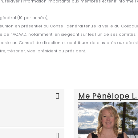
on, relayer l’information importante aux membres et tenir inform
 général (10 par année);
réunion en présentiel du Conseil général tenue la veille du Colloqu
e de l’AQAAD, notamment, en siégeant sur les l'un de ses comités;
n poste au Conseil de direction et contribuer de plus près aux dé
e, trésorier, vice-président ou président.
Me Pénélope L.