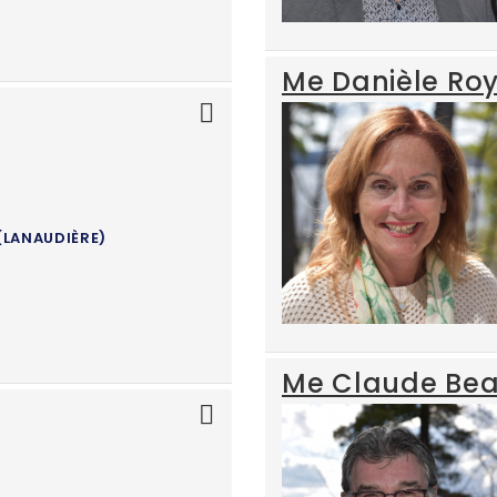
Me Danièle Ro
(LANAUDIÈRE)
Me Claude Bea