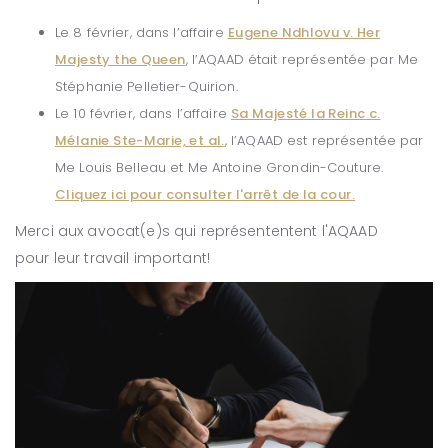
Le 8 février, dans l’affaire
Eugene Ndhlovu v. Her
Majesty the Queen
, l’AQAAD était représentée par Me
Stéphanie Pelletier-Quirion.
Le 10 février, dans l’affaire
Sa Majesté la Reinc c.
Mélanie Ste-Marie, et al.
, l’AQAAD est représentée par
Me Louis Belleau et Me Antoine Grondin-Couture.
Cliquez ici pour consulter l'arrêt de la cour.
Merci aux avocat(e)s qui représententent l'AQAAD
pour leur travail important!